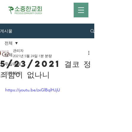
게시물
전체
관리자
전체
2021년 5월 24일
1분 분량
5/23/2021 결코 정
주일예배
죄함이 없나니
기타예배
https://youtu.be/zxGlBqlHJjU