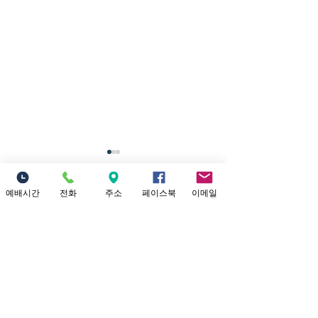
7/26/2026 내가
너를 인장으로 삼으리라
예배시간
전화
주소
페이스북
이메일
댓글
제목: 내가 너를 인장으로 삼으
리라 본문: 학개 2:20~23 20 그
달 이십사일에 여호와의 말씀
이 다시 학개에게 임하니라 이
댓글을 입력하세요.
7/19/202
르시되 21 너는 유다 총독 스룹
터 내가 너희에
바벨에게 말하여 이르라 내가
주리라
하늘과 땅을 진동시킬 것이요