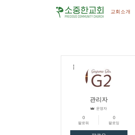
교회소개
더보기
관리자
운영자
0
0
팔로워
팔로잉