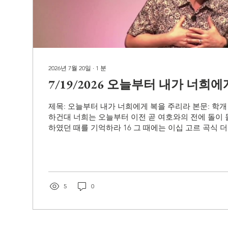
2026년 7월 20일
∙
1
분
7/19/2026 오늘부터 내가 너희
제목: 오늘부터 내가 너희에게 복을 주리라 본문: 학개 2:
하건대 너희는 오늘부터 이전 곧 여호와의 전에 돌이 
하였던 때를 기억하라 16 그 때에는 이십 고르 곡식 
뿐이었고 포도즙 틀에 오십 고르를 길으러 이른즉 
라 17 만군의 여호와가 말하노라 내가 너희 손으로 지
마르게 하는 재앙과 깜부기 재앙과 우박으로 쳤으나 
키지 아니하였느니라 18 너희는 오늘 이전을 기억하라
일 곧 여호와의 성전 지대를 쌓던 날부터 기억하여 보라
5
0
직도 창고에 있느냐 포도나무, 무화과나무, 석류나무
맺지 못하였느니라 그러나 오늘부터는 내가 너희에게
교회(Precious Community Church) - 홈페이지(Home P
www.sojunghan.org - 주소(Address): 18821...