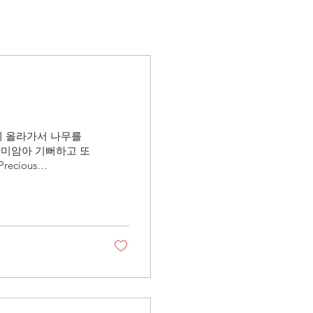
산에 올라가서 나무를
말미암아 기뻐하고 또
cious
junghan.org - 주소
 92886 - 전화(Contact