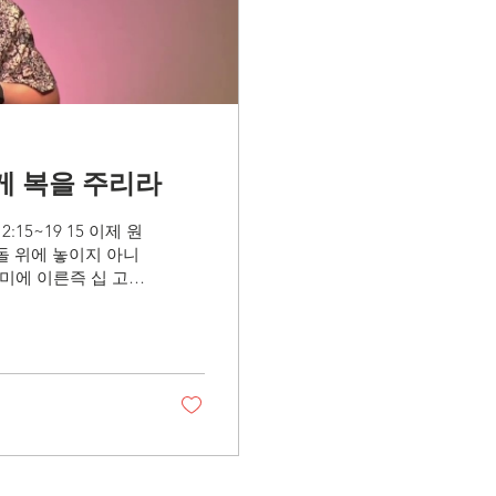
에게 복을 주리라
15~19 15 이제 원
돌 위에 놓이지 아니
더미에 이른즉 십 고르
이십 고르뿐이었었느니
은 모든 일에 곡식을
너희가 내게로 돌이
 아홉째 달 이십사
 19 곡식 종자가 아
, 감람나무에 열매가
 복을 주리라 소중한
age):