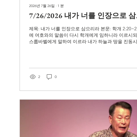
2026년 7월 26일
∙
1
분
7/26/2026 내가 너를 인장으로
제목: 내가 너를 인장으로 삼으리라 본문: 학개 2:20~2
에 여호와의 말씀이 다시 학개에게 임하니라 이르시되 
스룹바벨에게 말하여 이르라 내가 하늘과 땅을 진동시킬
왕국들의 보좌를 엎을 것이요 여러 나라의 세력을 멸
과 그 탄 자를 엎드러뜨리리니 말과 그 탄 자가 각각 
드러지리라 23 만군의 여호와가 말하노라 스알디엘의 
벨아 여호와가 말하노라 그 날에 내가 너를 세우고 
니 이는 내가 너를 택하였음이니라 만군의 여호와의
2
0
소중한교회(Precious Community Church) - 홈페이지(H
www.sojunghan.org - 주소(Address): 18821 Yorba Lin
Linda CA 92886 - 전화(Contact No): (714) 990-9191