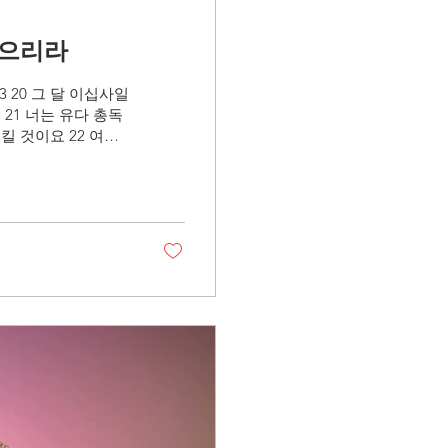
 삼으리라
3 20 그 달 이십사일
21 너는 유다 총독
 것이요 22 여러
할 것이요 그 병거들
그의 동료의 칼에 엎
아들 내 종 스룹바
너를 인장으로 삼으리
 말이니라 하시니라
ome Page):
da Blvd, Yorba