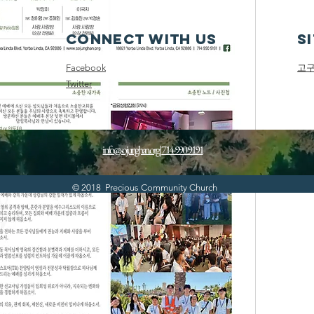
Connect with us
S
Facebook
고
Twitter
info@sojunghan.org
|
714-990-9191
© 2018 Precious Community Church