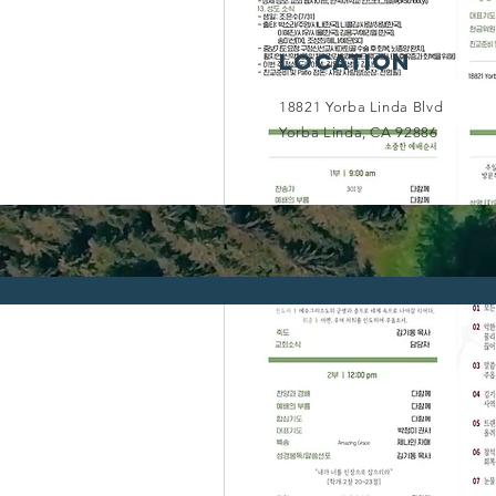
Location
18821 Yorba Linda Blvd
Yorba Linda, CA 92886