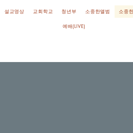
설교영상
교회학교
청년부
소중한앨범
소중
예배(LIVE)