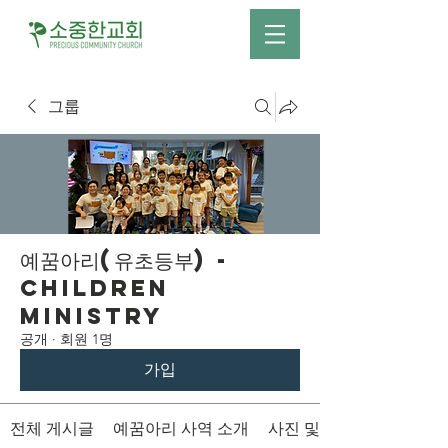
그룹
예꿈아리(유초등부) -
Children
Ministry
공개
·
회원 1명
가입
전체 게시글
예꿈아리 사역 소개
사진 및 영상