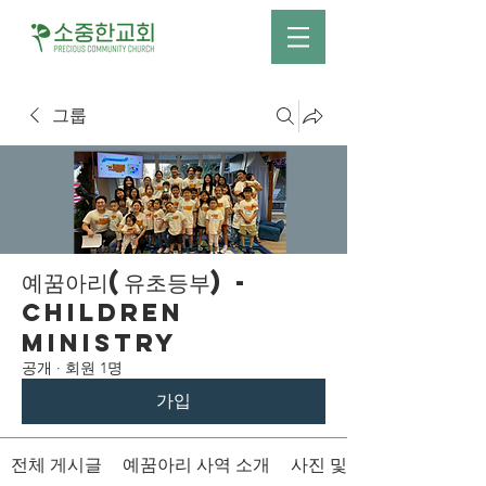
그룹
예꿈아리(유초등부) -
Children
Ministry
공개
·
회원 1명
가입
전체 게시글
예꿈아리 사역 소개
사진 및 영상