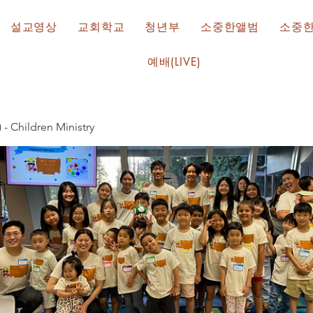
설교영상
교회학교
청년부
소중한앨범
소중
예배(LIVE)
hildren Ministry