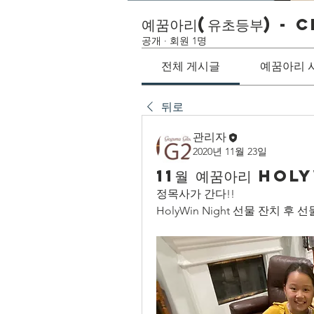
예꿈아리(유초등부) - C
공개
·
회원 1명
전체 게시글
예꿈아리 
뒤로
관리자
2020년 11월 23일
11월 예꿈아리 Hol
정목사가 간다!! 
HolyWin Night 선물 잔치 후 