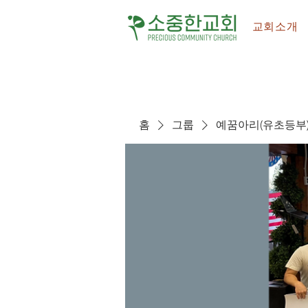
교회소개
홈
그룹
예꿈아리(유초등부) - C