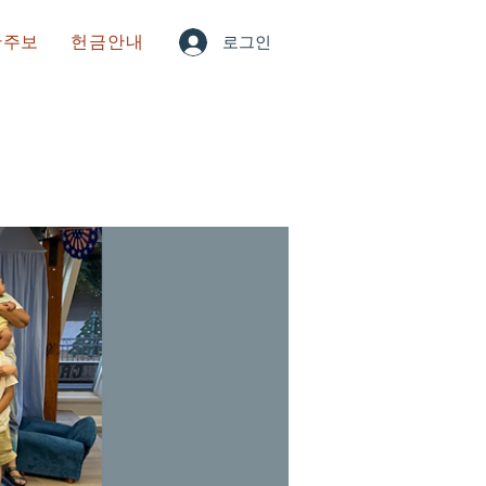
한주보
헌금안내
로그인