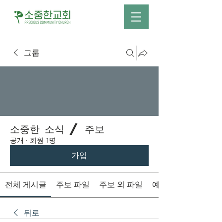
그룹
소중한 소식 / 주보
공개
·
회원 1명
가입
전체 게시글
주보 파일
주보 외 파일
예배시간 안내
뒤로