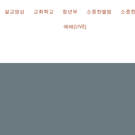
설교영상
교회학교
청년부
소중한앨범
소중
예배(LIVE)