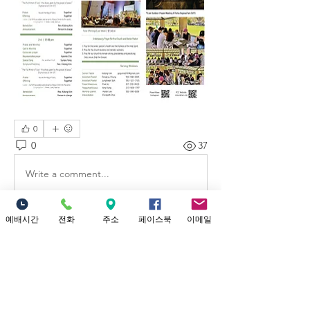
0
0
37
Write a comment...
예배시간
전화
주소
페이스북
이메일
예배시간 안내
​소중한교회 예배시간 안내 1부 예배: 오
전 9시 (301 채플) 2부 대 예배: 12시 정오
(본당) Yo
...
더보기