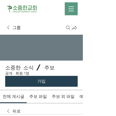
그룹
소중한 소식 / 주보
공개
·
회원 1명
가입
전체 게시글
주보 파일
주보 외 파일
예배시간 안내
뒤로