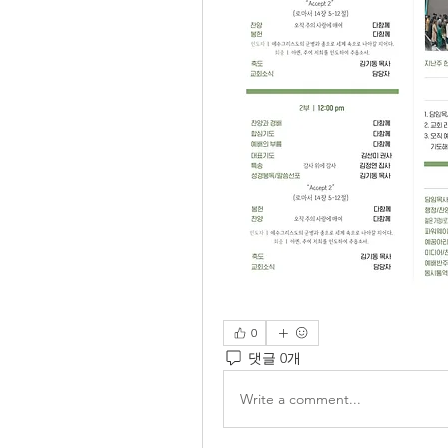
0
댓글 0개
Write a comment...