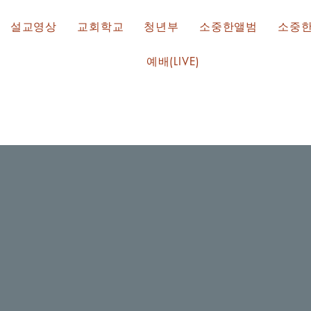
설교영상
교회학교
청년부
소중한앨범
소중
예배(LIVE)