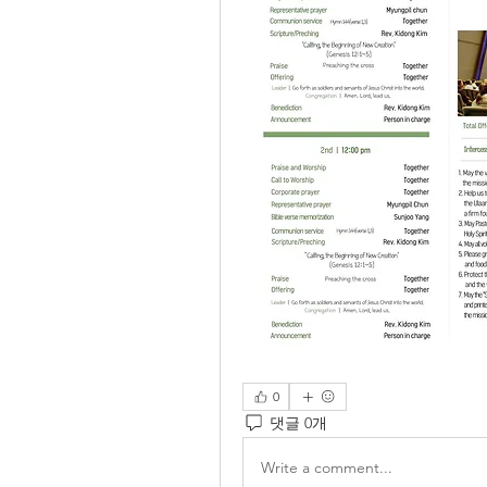
0
댓글 0개
Write a comment...