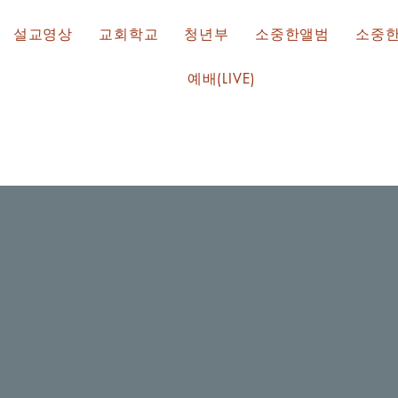
설교영상
교회학교
청년부
소중한앨범
소중
예배(LIVE)