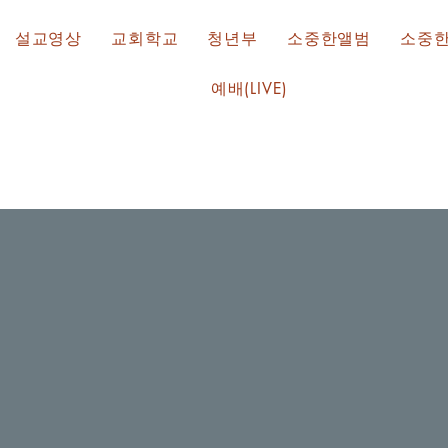
설교영상
교회학교
청년부
소중한앨범
소중
예배(LIVE)