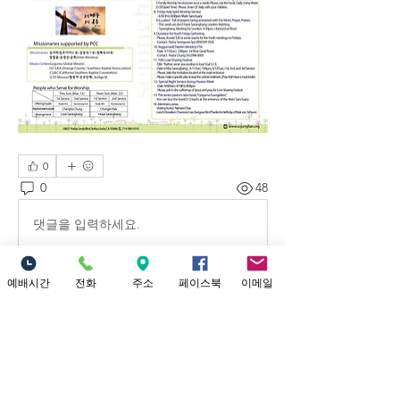
0
0
48
댓글을 입력하세요.
예배시간
전화
주소
페이스북
이메일
예배시간 안내
​소중한교회 예배시간 안내 1부 예배: 오
전 9시 (301 채플) 2부 대 예배: 12시 정오
(본당) Yo
...
더보기