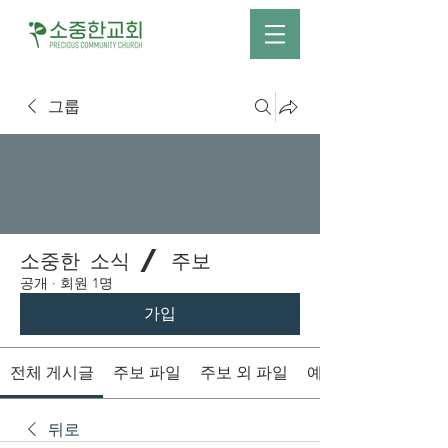
그룹
소중한 소식 / 주보
공개
·
회원 1명
가입
전체 게시글
주보 파일
주보 외 파일
예배시간 안내
뒤로