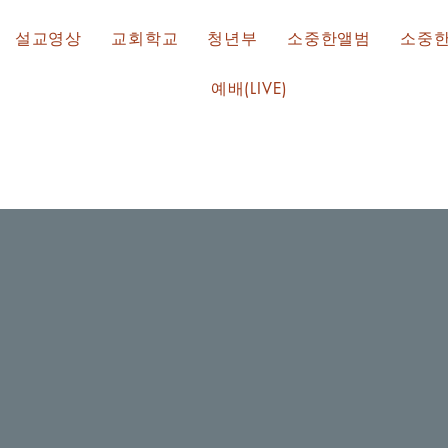
설교영상
교회학교
청년부
소중한앨범
소중
예배(LIVE)