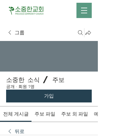
그룹
소중한 소식 / 주보
공개
·
회원 1명
가입
전체 게시글
주보 파일
주보 외 파일
예배시간 안내
뒤로