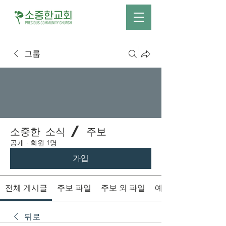
그룹
소중한 소식 / 주보
공개
·
회원 1명
가입
전체 게시글
주보 파일
주보 외 파일
예배시간 안내
뒤로