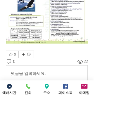
0
0
22
댓글을 입력하세요.
예배시간
전화
주소
페이스북
이메일
예배시간 안내
​소중한교회 예배시간 안내 1부 예배: 오
전 9시 (301 채플) 2부 대 예배: 12시 정오
(본당) Yo
...
더보기