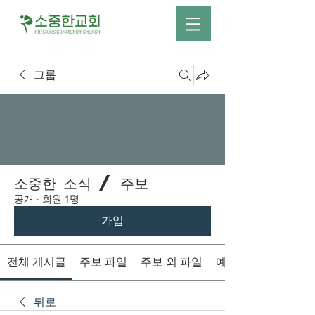
그룹
소중한 소식 / 주보
공개
·
회원 1명
가입
전체 게시글
주보 파일
주보 외 파일
예배시간 안내
뒤로