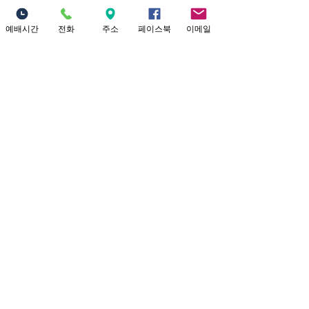
(본당) Yo
...
더보기
예배시간
전화
주소
페이스북
이메일
Location
18821 Yorba Linda Blvd
Yorba Linda, CA 92886
Connect with us
Facebook
Twitter
Site
고구마글로벌미션