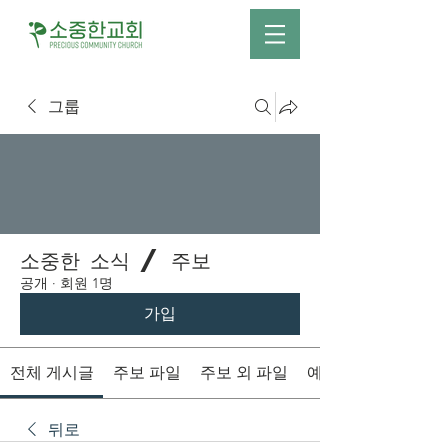
그룹
소중한 소식 / 주보
공개
·
회원 1명
가입
전체 게시글
주보 파일
주보 외 파일
예배시간 안내
뒤로