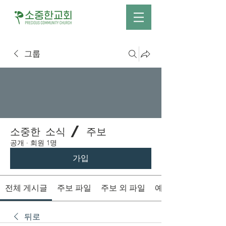
그룹
소중한 소식 / 주보
공개
·
회원 1명
가입
전체 게시글
주보 파일
주보 외 파일
예배시간 안내
뒤로