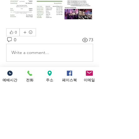
0
0
73
Write a comment...
예배시간 안내
예배시간
전화
주소
페이스북
이메일
​소중한교회 예배시간 안내 1부 예배: 오
전 9시 (301 채플) 2부 대 예배: 12시 정오
(본당) Yo
...
더보기