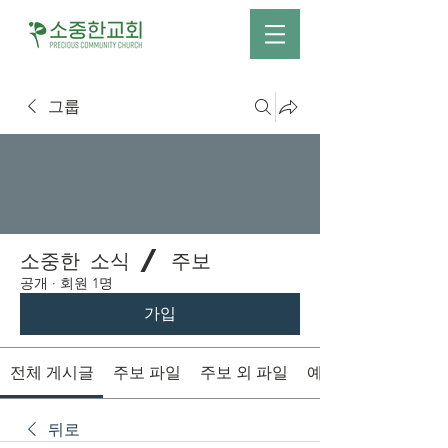
그룹
소중한 소식 / 주보
공개
·
회원 1명
가입
전체 게시글
주보 파일
주보 외 파일
예배시간 안내
뒤로