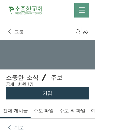
그룹
소중한 소식 / 주보
공개
·
회원 1명
가입
전체 게시글
주보 파일
주보 외 파일
예배시간 안내
뒤로