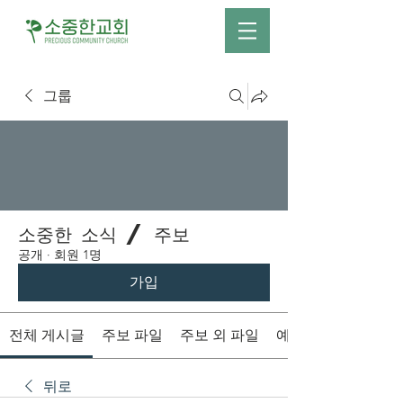
그룹
소중한 소식 / 주보
공개
·
회원 1명
가입
전체 게시글
주보 파일
주보 외 파일
예배시간 안내
뒤로