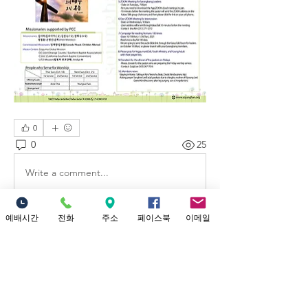
0
0
25
Write a comment...
예배시간
전화
주소
페이스북
이메일
예배시간 안내
​소중한교회 예배시간 안내 1부 예배: 오
전 9시 (301 채플) 2부 대 예배: 12시 정오
(본당) Yo
...
더보기