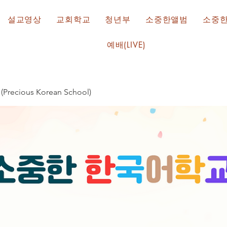
설교영상
교회학교
청년부
소중한앨범
소중
예배(LIVE)
cious Korean School)