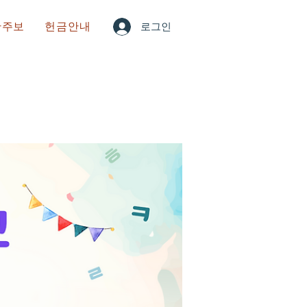
한주보
헌금안내
로그인