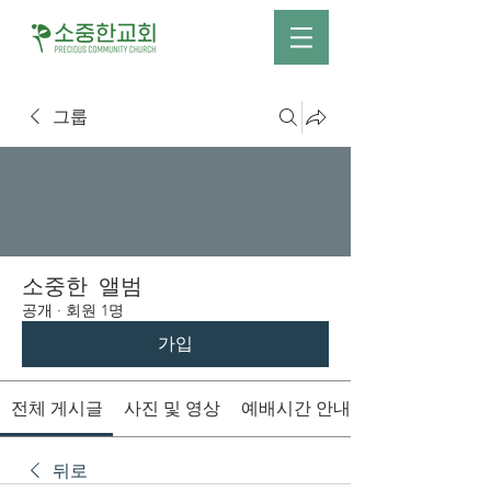
그룹
소중한 앨범
공개
·
회원 1명
가입
전체 게시글
사진 및 영상
예배시간 안내
뒤로