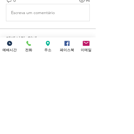
0
94
Escreva um comentário
예배시간 안내
​소중한교회 예배시간 안내 1부 예배: 오
예배시간
전화
주소
페이스북
이메일
전 9시 (301 채플) 2부 대 예배: 12시 정오
(본당) Yo
...
더보기
Location
18821 Yorba Linda Blvd
Yorba Linda, CA 92886
Connect with us