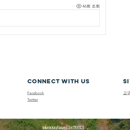
46회 조회
Connect with us
S
Facebook
고
Twitter
info@sojunghan.org
|
714-990-9191