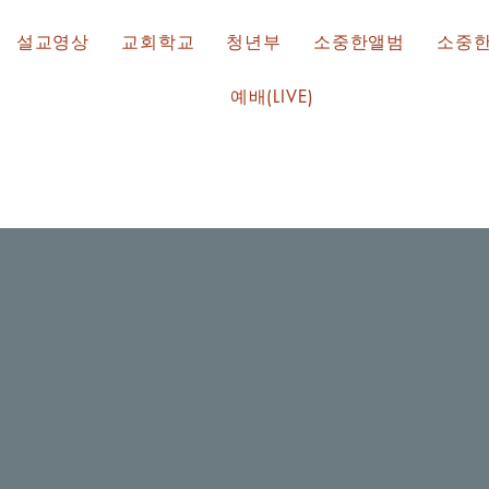
설교영상
교회학교
청년부
소중한앨범
소중
예배(LIVE)