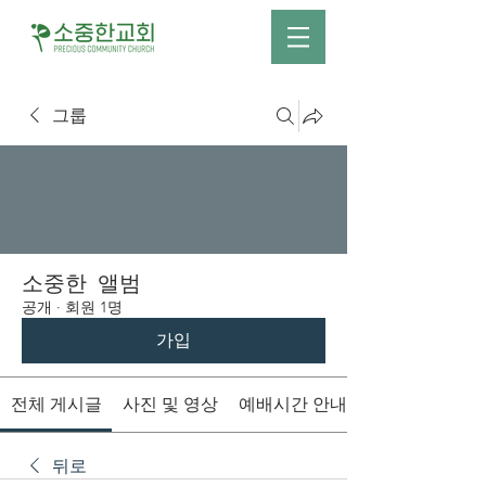
그룹
소중한 앨범
공개
·
회원 1명
가입
전체 게시글
사진 및 영상
예배시간 안내
뒤로