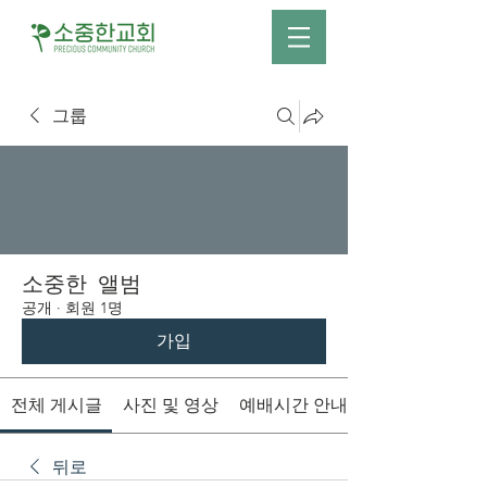
그룹
소중한 앨범
공개
·
회원 1명
가입
전체 게시글
사진 및 영상
예배시간 안내
뒤로