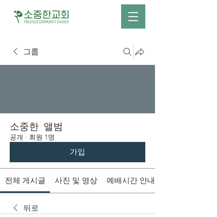
그룹
소중한 앨범
공개
·
회원 1명
가입
전체 게시글
사진 및 영상
예배시간 안내
뒤로