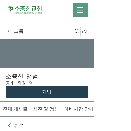
그룹
소중한 앨범
공개
·
회원 1명
가입
전체 게시글
사진 및 영상
예배시간 안내
뒤로