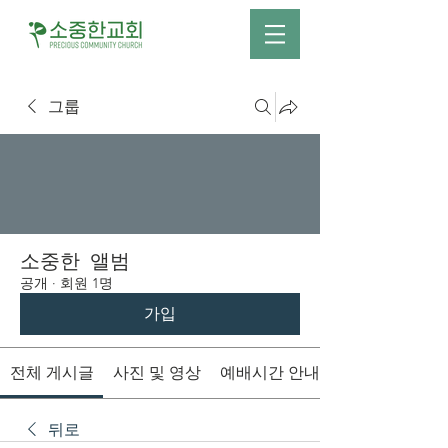
그룹
소중한 앨범
공개
·
회원 1명
가입
전체 게시글
사진 및 영상
예배시간 안내
뒤로