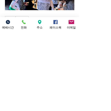
0
0
35
예배시간
전화
주소
페이스북
이메일
Write a comment...
예배시간 안내
​소중한교회 예배시간 안내 1부 예배: 오
전 9시 (301 채플) 2부 대 예배: 12시 정오
(본당) Yo
...
더보기
Location