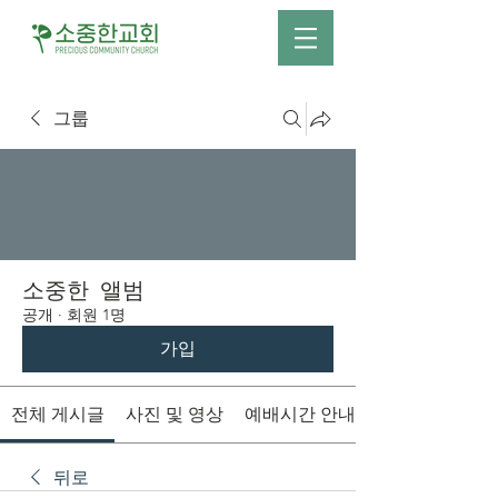
그룹
소중한 앨범
공개
·
회원 1명
가입
전체 게시글
사진 및 영상
예배시간 안내
뒤로