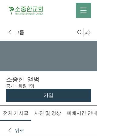
그룹
소중한 앨범
공개
·
회원 1명
가입
전체 게시글
사진 및 영상
예배시간 안내
뒤로