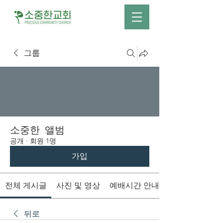
그룹
소중한 앨범
공개
·
회원 1명
가입
전체 게시글
사진 및 영상
예배시간 안내
뒤로