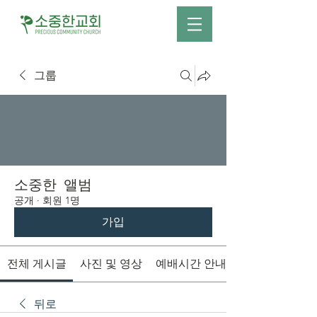
그룹
소중한 앨범
공개
·
회원 1명
가입
전체 게시글
사진 및 영상
예배시간 안내
뒤로