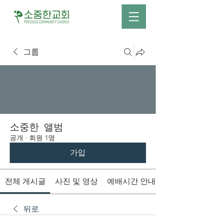
그룹
소중한 앨범
공개
·
회원 1명
가입
전체 게시글
사진 및 영상
예배시간 안내
뒤로