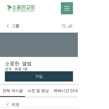
그룹
소중한 앨범
공개
·
회원 1명
가입
전체 게시글
사진 및 영상
예배시간 안내
뒤로