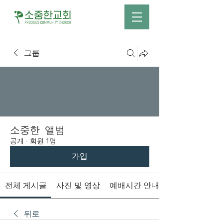
그룹
소중한 앨범
공개
·
회원 1명
가입
전체 게시글
사진 및 영상
예배시간 안내
뒤로