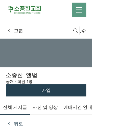
그룹
소중한 앨범
공개
·
회원 1명
가입
전체 게시글
사진 및 영상
예배시간 안내
뒤로