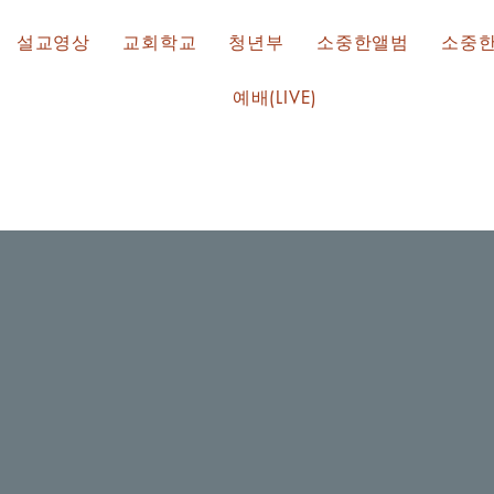
설교영상
교회학교
청년부
소중한앨범
소중
예배(LIVE)