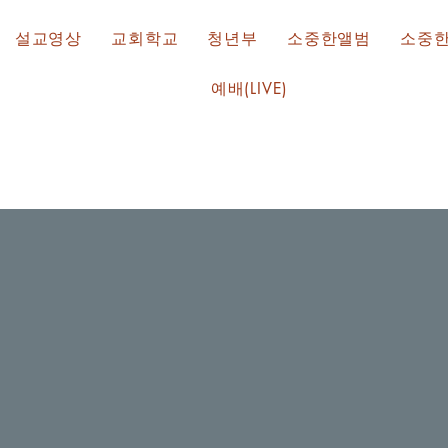
설교영상
교회학교
청년부
소중한앨범
소중
예배(LIVE)