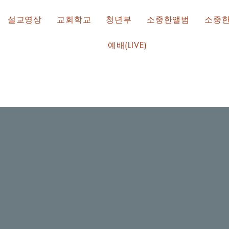
설교영상
교회학교
청년부
소중한앨범
소중
예배(LIVE)