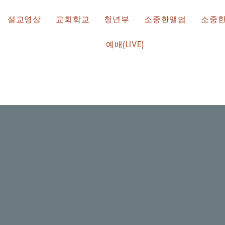
설교영상
교회학교
청년부
소중한앨범
소중
예배(LIVE)