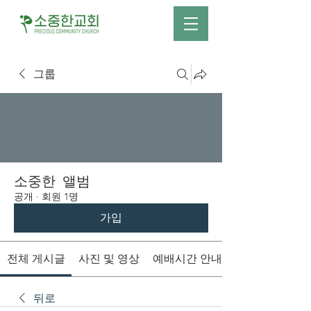
그룹
소중한 앨범
공개
·
회원 1명
가입
전체 게시글
사진 및 영상
예배시간 안내
뒤로