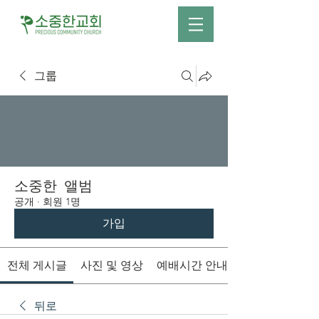
그룹
소중한 앨범
공개
·
회원 1명
가입
전체 게시글
사진 및 영상
예배시간 안내
뒤로