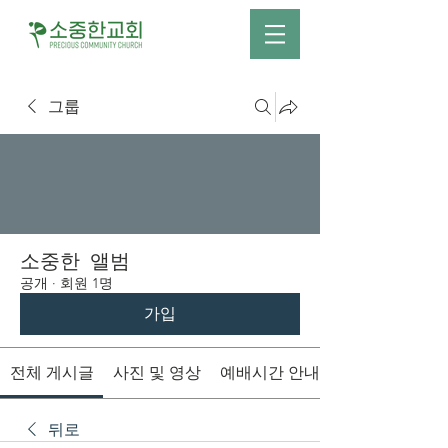
그룹
소중한 앨범
공개
·
회원 1명
가입
전체 게시글
사진 및 영상
예배시간 안내
뒤로