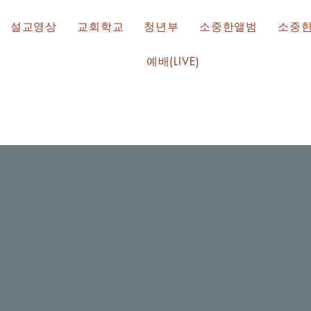
설교영상
교회학교
청년부
소중한앨범
소중
예배(LIVE)