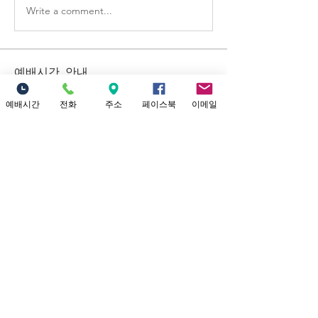
Write a comment...
예배시간 안내
​소중한교회 예배시간 안내 1부 예배: 오
전 9시 (301 채플) 2부 대 예배: 12시 정오
예배시간
전화
주소
페이스북
이메일
(본당) Yo
...
더보기
Location
18821 Yorba Linda Blvd
Yorba Linda, CA 92886
Connect with us
Facebook