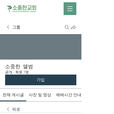
그룹
소중한 앨범
공개
·
회원 1명
가입
전체 게시글
사진 및 영상
예배시간 안내
뒤로