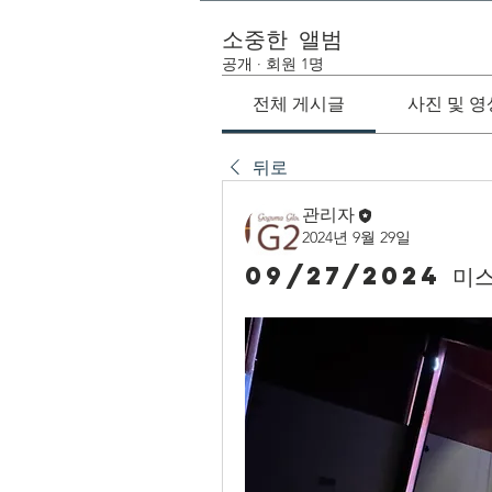
소중한 앨범
공개
·
회원 1명
전체 게시글
사진 및 영
뒤로
관리자
2024년 9월 29일
09/27/2024 미