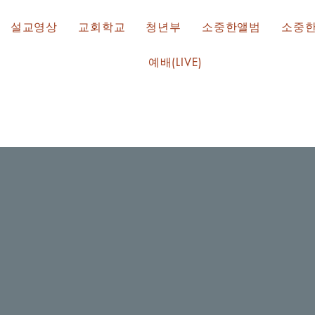
설교영상
교회학교
청년부
소중한앨범
소중
예배(LIVE)