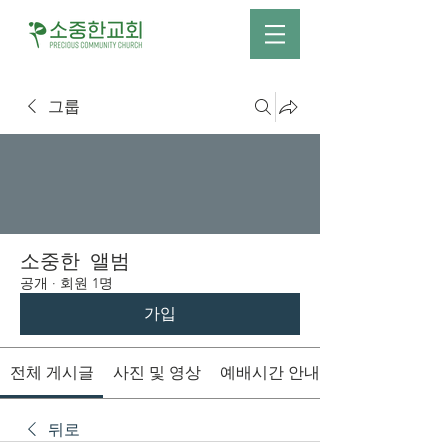
그룹
소중한 앨범
공개
·
회원 1명
가입
전체 게시글
사진 및 영상
예배시간 안내
뒤로