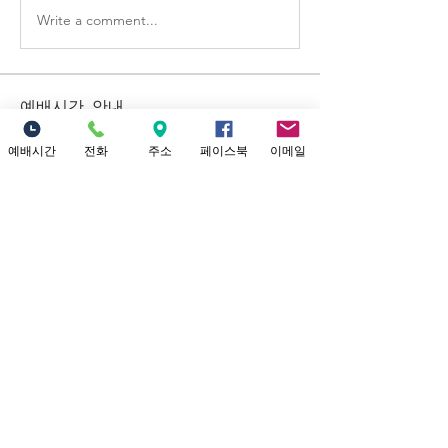
Write a comment...
예배시간 안내
​소중한교회 예배시간 안내 1부 예배: 오
전 9시 (301 채플) 2부 대 예배: 12시 정오
예배시간
전화
주소
페이스북
이메일
(본당) Yo
...
더보기
Location
18821 Yorba Linda Blvd
Yorba Linda, CA 92886
Connect with us
Facebook