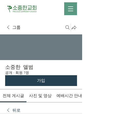
그룹
소중한 앨범
공개
·
회원 1명
가입
전체 게시글
사진 및 영상
예배시간 안내
뒤로